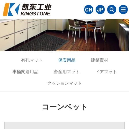
CN
JP
有孔マット
保安用品
建築資材
車輛関連用品
畜産用マット
ドアマット
クッションマット
コーンベット